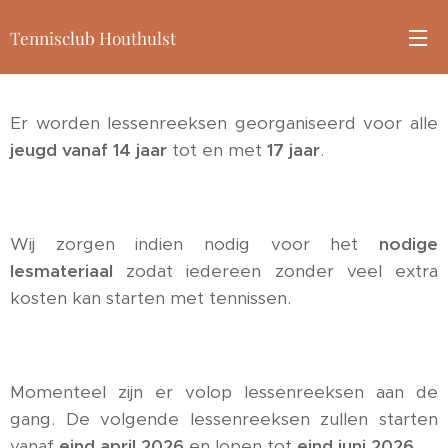
Tennisclub Houthulst
Er worden lessenreeksen georganiseerd voor alle
jeugd vanaf 14
jaar
tot en met
17
jaar
.
Wij zorgen indien nodig voor het
nodige
lesmateriaal
zodat iedereen zonder veel extra
kosten kan starten met tennissen.
Momenteel zijn er volop lessenreeksen aan de
gang. De volgende lessenreeksen zullen starten
vanaf
eind april 2026
en lopen tot
eind juni 2026
.